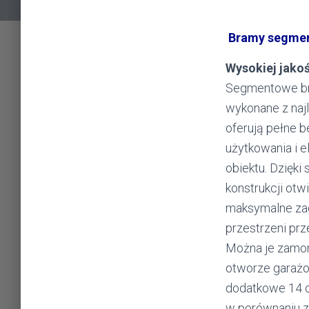
Bramy segme
Wysokiej jako
Segmentowe br
wykonane z naj
oferują pełne 
użytkowania i 
obiektu. Dzięki
konstrukcji otw
maksymalne za
przestrzeni pr
Można je zamo
otworze garaż
dodatkowe 14 c
w porównaniu z