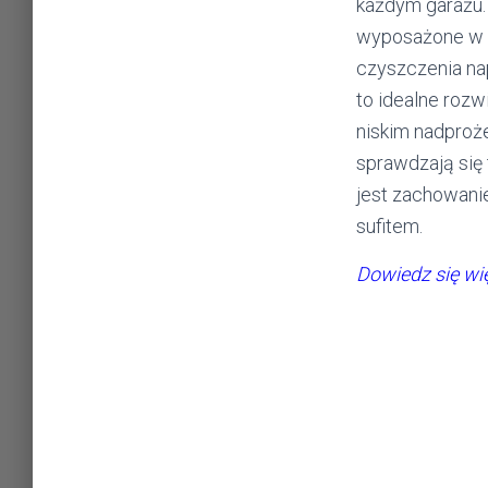
każdym garażu.
wyposażone w s
czyszczenia na
to idealne rozw
niskim nadproż
sprawdzają się
jest zachowani
sufitem.
Dowiedz się wi