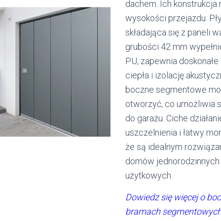
dachem. Ich konstrukcja 
wysokości przejazdu. Pły
składająca się z paneli
grubości 42 mm wypełni
PU, zapewnia doskonałe
ciepła i izolację akustyc
boczne segmentowe mo
otworzyć, co umożliwia 
do garażu. Ciche działani
uszczelnienia i łatwy mo
że są idealnym rozwiąza
domów jednorodzinnych 
użytkowych.
Dowiedz się więcej o bo
bramach segmentowyc