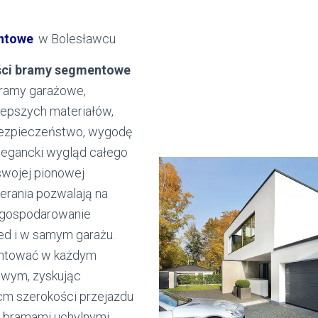
ntowe
w Bolesławcu
ści bramy segmentowe
amy garażowe,
lepszych materiałów,
bezpieczeństwo, wygodę
elegancki wygląd całego
 swojej pionowej
ierania pozwalają na
gospodarowanie
zed i w samym garażu.
ntować w każdym
owym, zyskując
m szerokości przejazdu
 bramami uchylnymi.