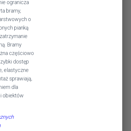
nie ogranicza
ta bramy,
 warstwowych o
onych pianką
 zatrzymanie
zną. Bramy
żna częściowo
szybki dostęp
e, elastyczne
ntaż sprawiają,
niem dla
i obiektów
cznych
h