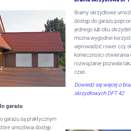
Bramy skrzydłowe umożl
dostęp do garażu poprze
jednego lub obu skrzydeł
można wygodnie korzysta
wprowadzić rower czy sk
konieczności otwierania 
rozwiązanie pozwala tak
czas.
Dowiedz się więcej o br
skrzydłowych DFT 42
do garażu
o garażu są praktycznym
które umożliwia dostęp