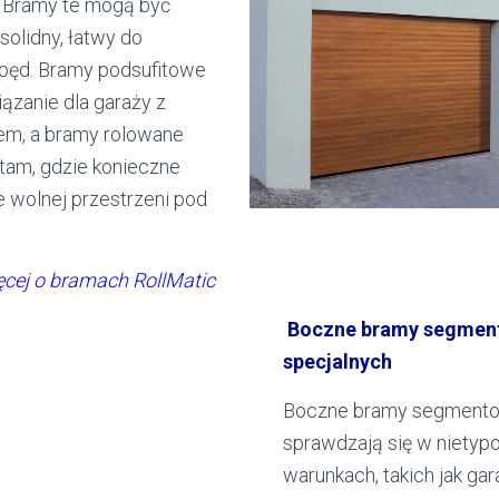
 Bramy te mogą być
olidny, łatwy do
pęd. Bramy podsufitowe
iązanie dla garaży z
em, a bramy rolowane
 tam, gdzie konieczne
e wolnej przestrzeni pod
ęcej o bramach RollMatic
Boczne bramy segmen
specjalnych
Boczne bramy segmento
sprawdzają się w niety
warunkach, takich jak ga