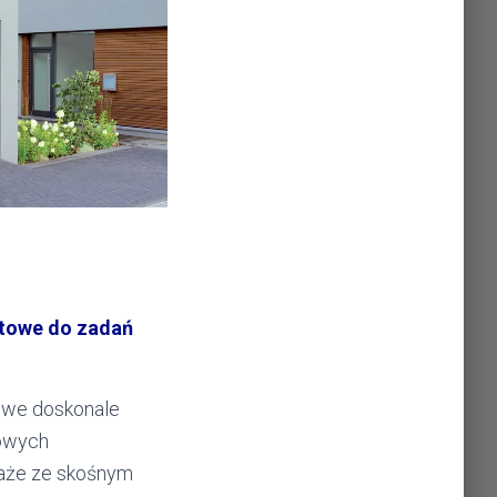
towe do zadań
we doskonale
powych
raże ze skośnym