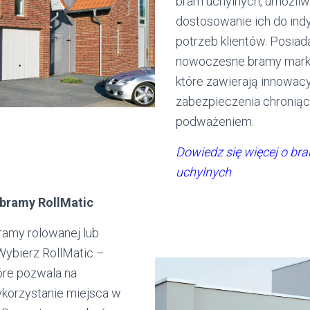
bram uchylnych, umożliw
dostosowanie ich do ind
potrzeb klientów. Posia
nowoczesne bramy mark
które zawierają innowac
zabezpieczenia chroniąc
podważeniem.
Dowiedz się więcej o br
uchylnych
 bramy RollMatic
ramy rolowanej lub
Wybierz RollMatic –
óre pozwala na
korzystanie miejsca w