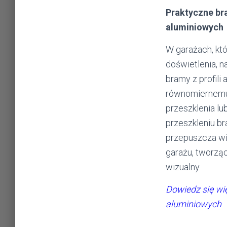
Praktyczne bra
aluminiowych
W garażach, kt
doświetlenia, n
bramy z profili 
równomiernemu
przeszklenia l
przeszkleniu b
przepuszcza wi
garażu, tworząc
wizualny.
Dowiedz się wię
aluminiowych