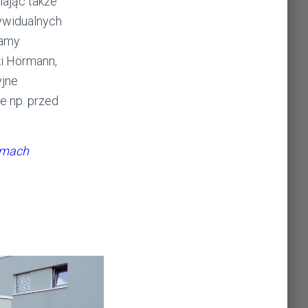
iając także
ywidualnych
damy
i Hörmann,
yjne
e np. przed
amach