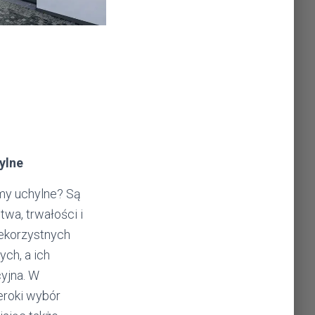
ylne
my uchylne? Są
a, trwałości i
ekorzystnych
ch, a ich
cyjna. W
roki wybór