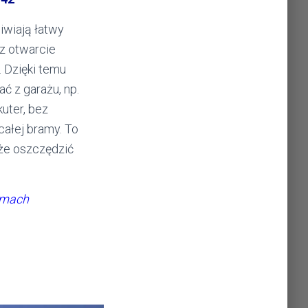
iwiają łatwy
z otwarcie
. Dzięki temu
ć z garażu, np.
uter, bez
całej bramy. To
że oszczędzić
amach