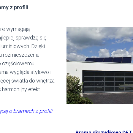
my z profili
óre wymagają
ajlepiej sprawdzą się
aluminiowych. Dzięki
 rozmieszczeniu
ub częściowemu
rama wygląda stylowo i
ęcej światła do wnętrza
 harmonijny efekt
cej o bramach z profili
Brama skrzydłowa DFT