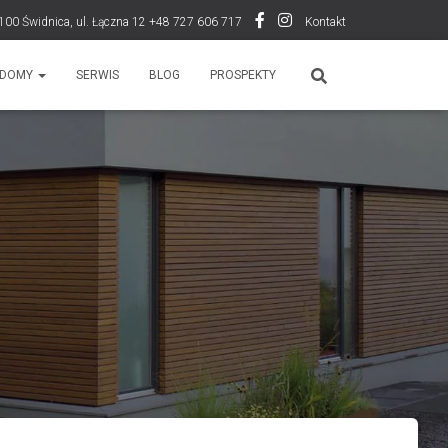
100 Świdnica, ul. Łączna 12 +48 727 606 717
Kontakt
DOMY
SERWIS
BLOG
PROSPEKTY