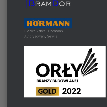
Pionier Biznesu Hörmann
Autoryzowany Serwis