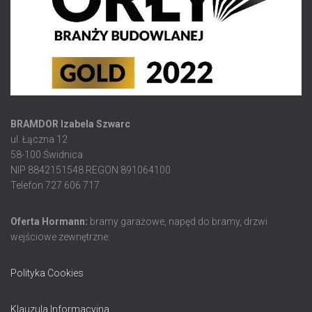
BRAMDOR Izabela Szwarc
ul. Łączna 12
58-100 Świdnica
NIP 8842151548 REGON 891064100
Telefon 727 606 717
Oferta Hormann:
bramy garażowe, napęd do bramy, drzwi
wejściowe zewnętrzne:
Polityka Cookies
Klauzula Informacyjna