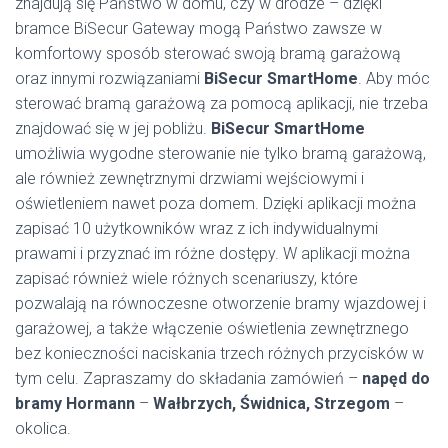
znajdują się Państwo w domu, czy w drodze – dzięki
bramce BiSecur Gateway mogą Państwo zawsze w
komfortowy sposób sterować swoją bramą garażową
oraz innymi rozwiązaniami
BiSecur SmartHome
. Aby móc
sterować bramą garażową za pomocą aplikacji, nie trzeba
znajdować się w jej pobliżu.
BiSecur SmartHome
umożliwia wygodne sterowanie nie tylko bramą garażową,
ale również zewnętrznymi drzwiami wejściowymi i
oświetleniem nawet poza domem. Dzięki aplikacji można
zapisać 10 użytkowników wraz z ich indywidualnymi
prawami i przyznać im różne dostępy. W aplikacji można
zapisać również wiele różnych scenariuszy, które
pozwalają na równoczesne otworzenie bramy wjazdowej i
garażowej, a także włączenie oświetlenia zewnętrznego
bez konieczności naciskania trzech różnych przycisków w
tym celu. Zapraszamy do składania zamówień –
napęd do
bramy Hormann
–
Wałbrzych, Świdnica, Strzegom
–
okolica.