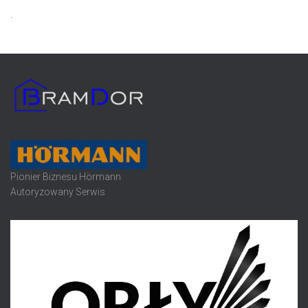
.
Pionier Biznesu Hörmann
Autoryzowany Serwis