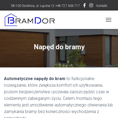
58-100 Świdnica, ul. Łączna 12 +48 727 606 717
Kontakt
P
R
Z
E
Ł
Napęd do bramy
Ą
C
Z
N
A
W
Automatyczne napędy do bram
to funkcjonalne
I
G
rozwiązanie, które zwiększa komfort ich użytkowania,
A
poziom bezpieczeństwa i pozwala zaoszczędzić czas w
C
codziennym zabieganym życiu. Celem montażu tego
J
Ę
elementu jest umożliwienie automatycznego otwierania lub
zamykania bramy bez konieczności wychodzenia z