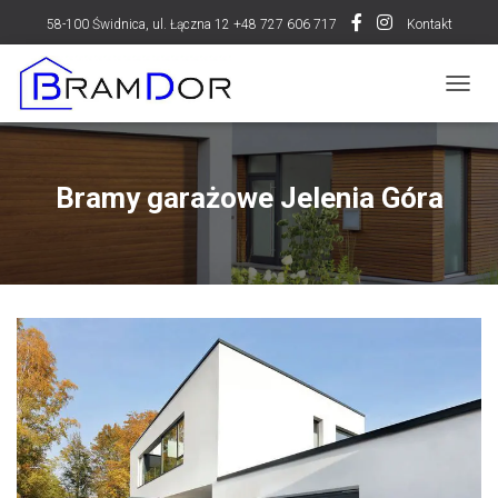
58-100 Świdnica, ul. Łączna 12 +48 727 606 717
Kontakt
P
R
Z
E
Ł
Bramy garażowe Jelenia Góra
Ą
C
Z
N
A
W
I
G
A
C
J
Ę