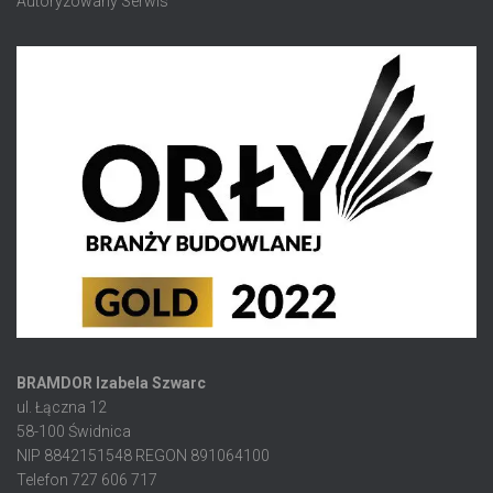
Autoryzowany Serwis
BRAMDOR Izabela Szwarc
ul. Łączna 12
58-100 Świdnica
NIP 8842151548 REGON 891064100
Telefon 727 606 717