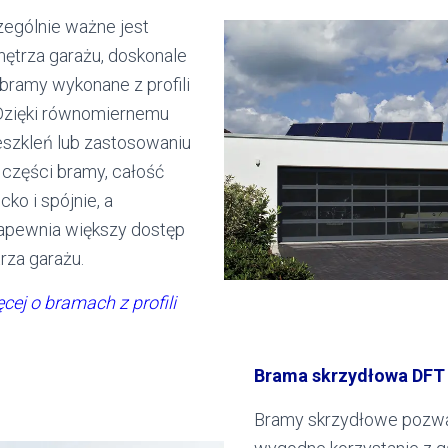
zególnie ważne jest
nętrza garażu, doskonale
bramy wykonane z profili
Dzięki równomiernemu
eszkleń lub zastosowaniu
 części bramy, całość
ko i spójnie, a
apewnia większy dostęp
rza garażu.
cej o bramach z profili
Brama skrzydłowa DFT
Bramy skrzydłowe pozwa