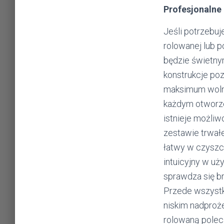
Profesjonalne
Jeśli potrzebuj
rolowanej lub p
będzie świetn
konstrukcje po
maksimum wolne
każdym otworze
istnieje możli
zestawie trwałe
łatwy w czyszc
intuicyjny w uż
sprawdza się b
Przede wszystk
niskim nadproż
rolowaną polec