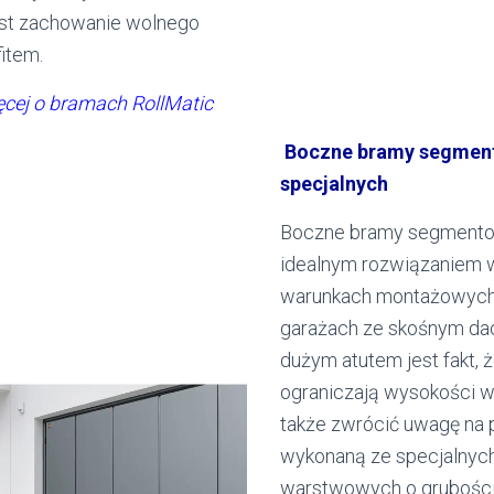
jest zachowanie wolnego
item.
ęcej o bramach RollMatic
Boczne bramy segmen
specjalnych
Boczne bramy segment
idealnym rozwiązaniem w
warunkach montażowych,
garażach ze skośnym da
dużym atutem jest fakt, ż
ograniczają wysokości w
także zwrócić uwagę na 
wykonaną ze specjalnych
warstwowych o grubośc