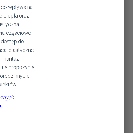
, co wpływa na
 ciepła oraz
ustyczną.
wia częściowe
y dostęp do
aca, elastyczne
i montaż
etna propozycja
orodzinnych,
biektów.
cznych
h