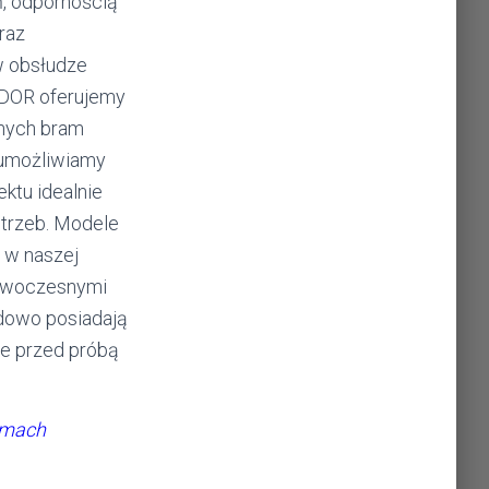
, odpornością
raz
w obsłudze
OR oferujemy
nych bram
 umożliwiamy
ektu idealnie
trzeb. Modele
 w naszej
nowoczesnymi
dowo posiadają
e przed próbą
amach