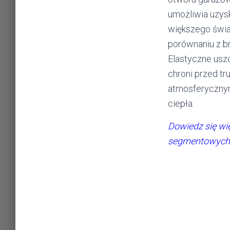
umożliwia uzys
większego świa
porównaniu z b
Elastyczne usz
chroni przed t
atmosferycznymi
ciepła.
Dowiedz się wi
segmentowych