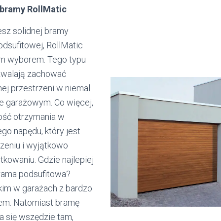
 bramy RollMatic
esz solidnej bramy
odsufitowej, RollMatic
ym wyborem. Tego typu
zwalają zachować
j przestrzeni w niemal
 garażowym. Co więcej,
wość otrzymania w
go napędu, który jest
zeniu i wyjątkowo
ytkowaniu. Gdzie najlepiej
rama podsufitowa?
im w garażach z bardzo
em. Natomiast bramę
a się wszędzie tam,