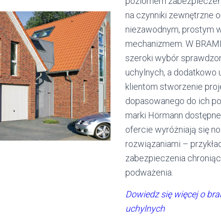
poziomem zabezpieczeń
na czynniki zewnętrzne o
niezawodnym, prostym 
mechanizmem. W BRAMD
szeroki wybór sprawdzo
uchylnych, a dodatkowo
klientom stworzenie proj
dopasowanego do ich po
marki Hörmann dostępne
ofercie wyróżniają się 
rozwiązaniami – przykła
zabezpieczenia chroniąc
podważenia.
Dowiedz się więcej o br
uchylnych