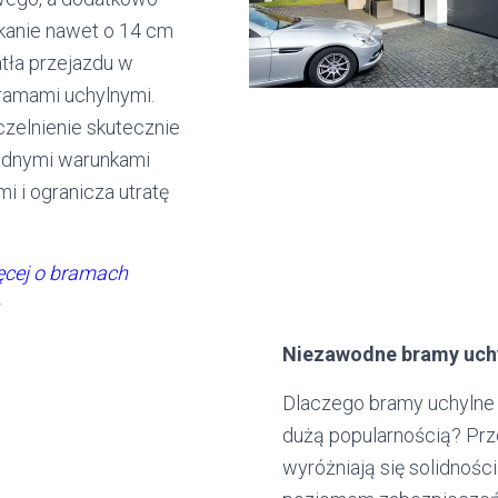
kanie nawet o 14 cm
tła przejazdu w
ramami uchylnymi.
czelnienie skutecznie
rudnymi warunkami
 i ogranicza utratę
ęcej o bramach
Niezawodne bramy uch
Dlaczego bramy uchylne 
dużą popularnością? Pr
wyróżniają się solidnośc