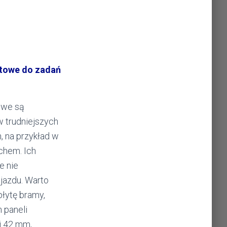
towe do zadań
owe są
 trudniejszych
 na przykład w
chem. Ich
e nie
jazdu. Warto
płytę bramy,
 paneli
i 42 mm,