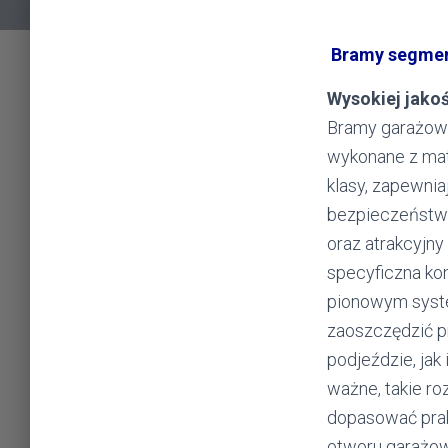
Bramy segme
Wysokiej jako
Bramy garażow
wykonane z mat
klasy, zapewnia
bezpieczeństw
oraz atrakcyjny
specyficzna kon
pionowym syste
zaoszczędzić p
podjeździe, jak
ważne, takie r
dopasować pra
otworu garażo