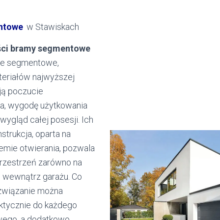
ntowe
w Stawiskach
ści bramy segmentowe
e segmentowe,
eriałów najwyższej
ją poczucie
a, wygodę użytkowania
 wygląd całej posesji. Ich
strukcja, oparta na
mie otwierania, pozwala
rzestrzeń zarówno na
 i wewnątrz garażu. Co
ozwiązanie można
ktycznie do każdego
wego, a dodatkowo