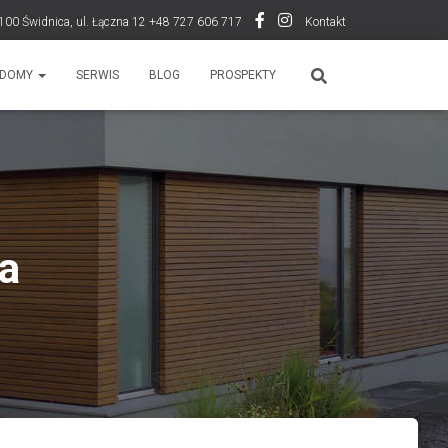
100 Świdnica, ul. Łączna 12 +48 727 606 717
Kontakt
DOMY
SERWIS
BLOG
PROSPEKTY
a