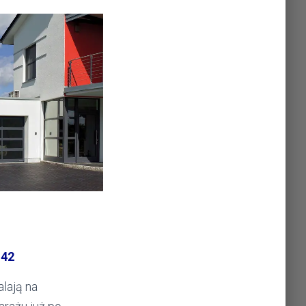
 42
lają na