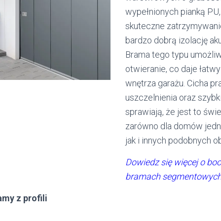
wypełnionych pianką PU
skuteczne zatrzymywanie
bardzo dobrą izolację ak
Brama tego typu umożli
otwieranie, co daje łatw
wnętrza garażu. Cicha pr
uszczelnienia oraz szybk
sprawiają, że jest to świ
zarówno dla domów jedn
jak i innych podobnych o
Dowiedz się więcej o bo
bramach segmentowyc
my z profili