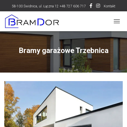
58-100 Świdnica, ul. Łączna 12 +48 727 606 717
Kontakt
P
R
Z
E
Ł
Bramy garażowe Trzebnica
Ą
C
Z
N
A
W
I
G
A
C
J
Ę