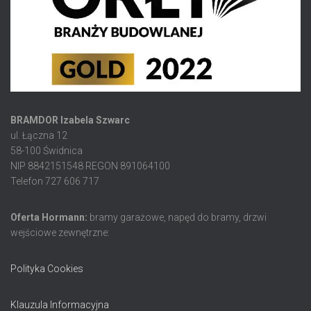
BRAMDOR Izabela Szwarc
ul. Łączna 12
58-100 Świdnica
NIP 8842151548 REGON 891064100
Telefon 727 606 717
Oferta Hormann:
bramy garażowe, napęd do bramy, drzwi
wejściowe zewnętrzne:
Polityka Cookies
Klauzula Informacyjna