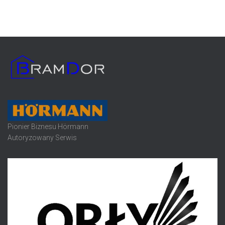
Pionier Biznesu Hörmann
Autoryzowany Serwis