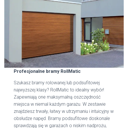
Profesjonalne bramy RollMatic
Szukasz bramy rolowanej lub podsufitowej
najwyższej klasy? RollMatic to idealny wybór!
Zapewniają one maksymalną oszczędność
miejsca w niemal każdym garażu. W zestawie
znajdziesz trwały, łatwy w utrzymaniu i intuicyjny w
obsłudze napęd. Bramy podsufitowe doskonale
sprawdzają się w garażach o niskim nadprożu,