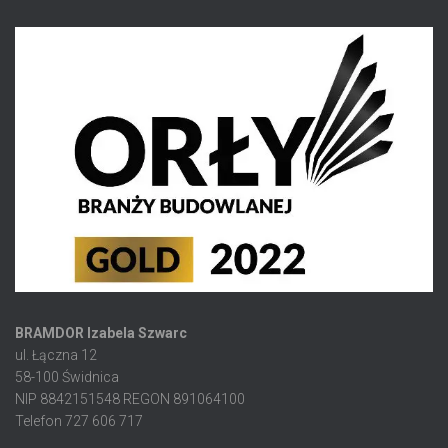
BRAMDOR Izabela Szwarc
ul. Łączna 12
58-100 Świdnica
NIP 8842151548 REGON 891064100
Telefon 727 606 717