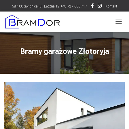
58-100 Świdnica, ul. Łączna 12 +48 727 606 717
Kontakt
P
R
Z
E
Ł
Bramy garażowe Złotoryja
Ą
C
Z
N
A
W
I
G
A
C
J
Ę