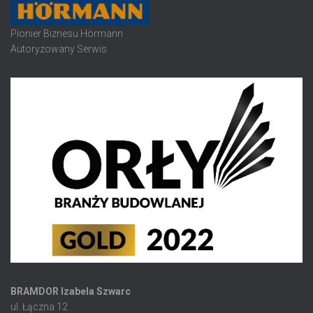
Pionier Biznesu Hörmann
Autoryzowany Serwis
BRAMDOR Izabela Szwarc
ul. Łączna 12