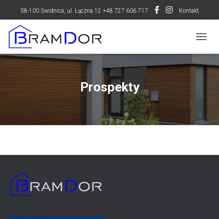
58-100 Świdnica, ul. Łączna 12 +48 727 606 717
Kontakt
P
R
Z
E
Ł
Prospekty
Ą
C
Z
N
A
W
I
G
A
C
J
Ę