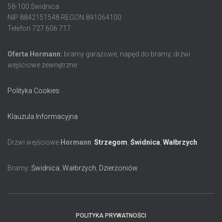
58-100 Świdnica
NIP 8842151548 REGON 891064100
Telefon 727 606 717
Oferta Hormann:
bramy garażowe, napęd do bramy, drzwi
wejściowe zewnętrzne:
Polityka Cookies
Klauzula Informacyjna
Drzwi wejściowe
Hormann
:
Strzegom
,
Świdnica
,
Wałbrzych
.
Bramy:
Świdnica
,
Wałbrzych
,
Dzierżoniów
.
POLITYKA PRYWATNOŚCI