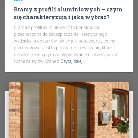
Bramy z profili aluminiowych – czym
się charakteryzują i jaką wybrać?
Brama z profili aluminiowych to konstrukcja
przeznaczona do zabezpieczania i estetycznego
wydzielenia obszarów, takich jak: posesje, czy tereny
przemysłowe. Jest to popularne rozwiązanie, które
cieszy się rosnącym zainteresowaniem ze względu na
liczne zalety związane z
Czytaj dalej…