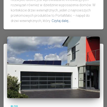
rozwiązań również w dziedzinie wyposażenia domów. W
kontekście drzwi wewnętrznych, jeden z najnowszych
przełomowych produktów to PortaMatic – napęd do
drzwi wewnętrznych, który
Czytaj dalej…
BLOG