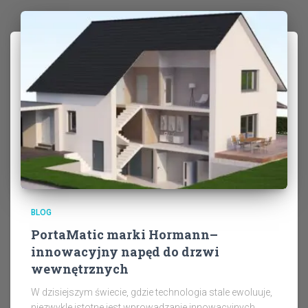
BLOG
PortaMatic marki Hormann–
innowacyjny napęd do drzwi
wewnętrznych
W dzisiejszym świecie, gdzie technologia stale ewoluuje,
niezwykle istotne jest wprowadzanie innowacyjnych