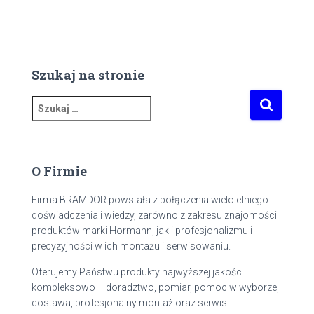
Szukaj na stronie
S
z
u
k
a
O Firmie
j
:
Firma BRAMDOR powstała z połączenia wieloletniego
doświadczenia i wiedzy, zarówno z zakresu znajomości
produktów marki Hormann, jak i profesjonalizmu i
precyzyjności w ich montażu i serwisowaniu.
Oferujemy Państwu produkty najwyższej jakości
kompleksowo – doradztwo, pomiar, pomoc w wyborze,
dostawa, profesjonalny montaż oraz serwis