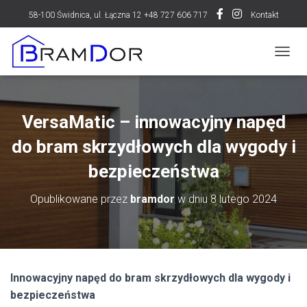
58-100 Świdnica, ul. Łączna 12 +48 727 606 717
Kontakt
P
R
Z
E
Ł
VersaMatic – innowacyjny napęd
Ą
C
do bram skrzydłowych dla wygody i
Z
N
bezpieczeństwa
A
W
Opublikowane przez
bramdor
w dniu
8 lutego 2024
I
G
A
C
J
Ę
Innowacyjny napęd do bram skrzydłowych dla wygody i
bezpieczeństwa