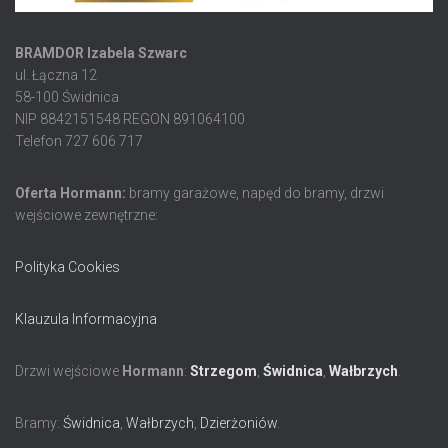
BRAMDOR Izabela Szwarc
ul. Łączna 12
58-100 Świdnica
NIP 8842151548 REGON 891064100
Telefon 727 606 717
Oferta Hormann:
bramy garażowe, napęd do bramy, drzwi
wejściowe zewnętrzne:
Polityka Cookies
Klauzula Informacyjna
Drzwi wejściowe
Hormann
:
Strzegom
,
Świdnica
,
Wałbrzych
.
Bramy:
Świdnica
,
Wałbrzych
,
Dzierżoniów
.