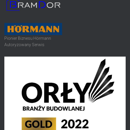
Pionier Biznesu Hörmann
Autoryzowany Serwis