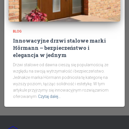
BLOG
Innowacyjne drzwi stalowe marki
Hörmann – bezpieczeństwo i
elegancja w jednym
Drzwi stalowe od dawna cieszą się popularnością ze
względu na swoją wytrzymałość i bezpieczeństwo.
Jednakże marka Hörmann podniosła tę kategorię na
wyższy poziom, łącząc solidność i estetykę. W tym
artykule przyjrzymy się innowacyjnym rozwiązaniom
oferowanym
Czytaj dalej…